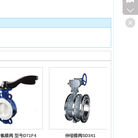
氟蝶阀 型号D71F4
伸缩蝶阀SD341