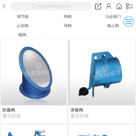
请输入您要搜索的内容
调节阀
闸阀
冶金阀门
止回阀
球阀
截止阀
蝶阀
防爆阀
泄爆阀
暂无价格
暂无价格