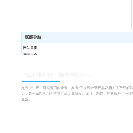
底部导航
网站首页
产品大全
关于我们
应用领域
上海科弗斯阀门制造有限公司
新闻中心
联系我们
是专业生产、研究阀门的企业，具有*开发设计新产品及相关生产线的
力，是一家以阀门为主导产品，集研发、设计、制造、销售服务为一体
企业。