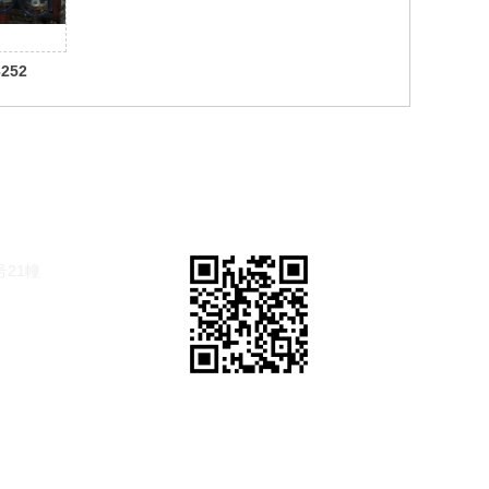
252
21幢